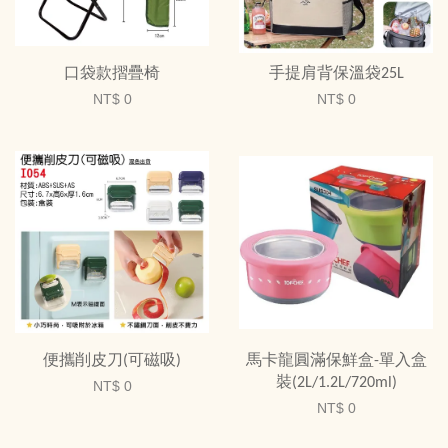
口袋款摺疊椅
手提肩背保溫袋25L
NT$ 0
NT$ 0
便攜削皮刀(可磁吸)
馬卡龍圓滿保鮮盒-單入盒
裝(2L/1.2L/720ml)
NT$ 0
NT$ 0