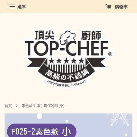
選單
購物車
›
首頁
素色款牛津手提保冷袋(小)