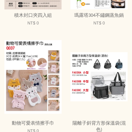
積木封口夾四入組
瑪露塔304不鏽鋼蒸魚鍋
NT$ 0
NT$ 0
動物可愛表情擦手巾
陽離子斜背方形保溫袋(混
色)
NT$ 0