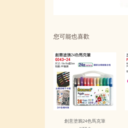
您可能也喜歡
創意塗鴉24色馬克筆