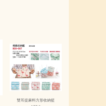
雙耳提麻料方形收納籃