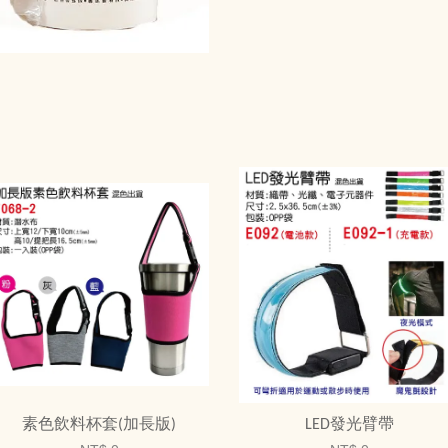
素色飲料杯套(加長版)
LED發光臂帶