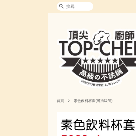
搜尋
›
首頁
素色飲料杯套(可插吸管)