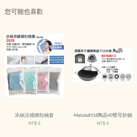
您可能也喜歡
冰絲涼感姆扣袖套
Maluta#316陶晶40雙耳炒鍋
NT$ 0
NT$ 0