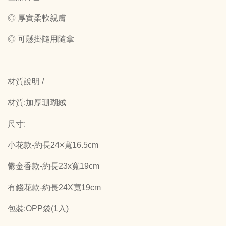
◎ 厚實柔軟親膚
◎ 可懸掛隨用隨拿
材質說明 /
材質:加厚珊瑚絨
尺寸:
小花款-約長24×寬16.5cm
鬱金香款-約長23x寬19cm
有錢花款-約長24X寬19cm
包裝:OPP袋(1入)