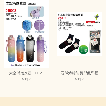
太空漸層水壺1000ML
石墨烯綠能長型氣墊襪
NT$ 0
NT$ 0