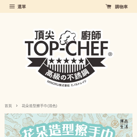
選單
購物車
›
首頁
花朵造型擦手巾(混色)