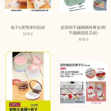
兔子&黃鴨便利貼組
妙廚師不鏽鋼兩格餐盒(附
不鏽鋼湯筷叉組)
NT$ 0
NT$ 0