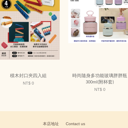
積木封口夾四入組
時尚隨身多功能玻璃胖胖瓶
300ml(附杯套)
NT$ 0
NT$ 0
本店地址
Contact us