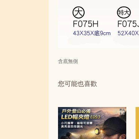
含底無側
您可能也喜歡