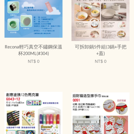
Recona輕巧真空不鏽鋼保溫
可拆卸鍋5件組(3鍋+手把
杯200ML(#304)
+蓋)
NT$ 0
NT$ 0