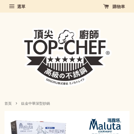
選單
購物車
›
首頁
鈦金中華深型炒鍋