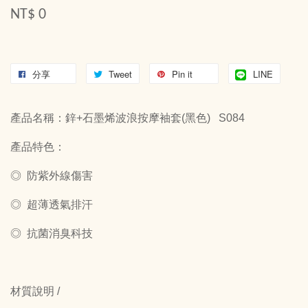
NT$ 0
分享
Tweet
Pin it
LINE
產品名稱：鋅+石墨烯波浪按摩袖套(黑色) S084
產品特色：
◎ 防紫外線傷害
◎ 超薄透氣排汗
◎ 抗菌消臭科技
材質說明 /