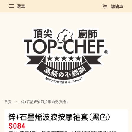
選單
購物車
›
首頁
鋅+石墨烯波浪按摩袖套(黑色)