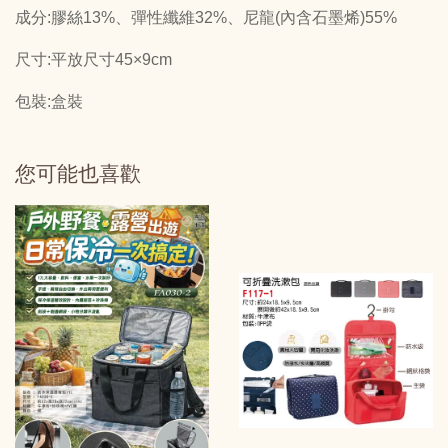
成分:膠絲13%、彈性纖維32%、尼龍(內含石墨烯)55%
尺寸:平放尺寸45×9cm
包裝:盒裝
您可能也喜歡