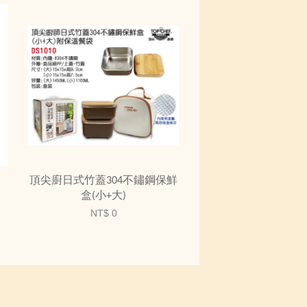
頂尖廚日式竹蓋304不鏽鋼保鮮
盒(小+大)
NT$ 0