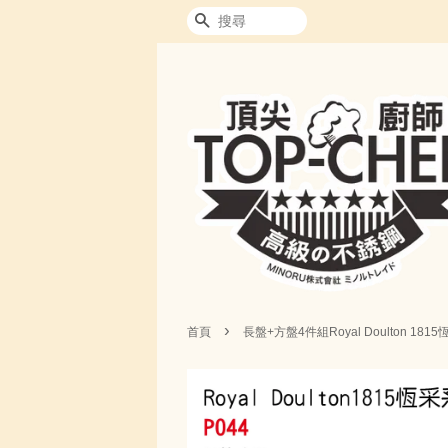
搜尋
›
首頁
長盤+方盤4件組Royal Doulton 181