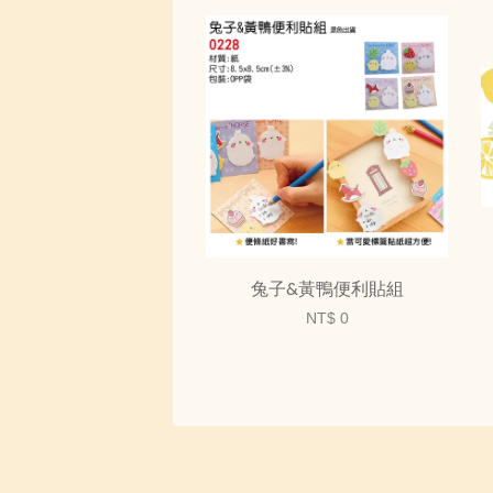
兔子&黃鴨便利貼組
NT$ 0