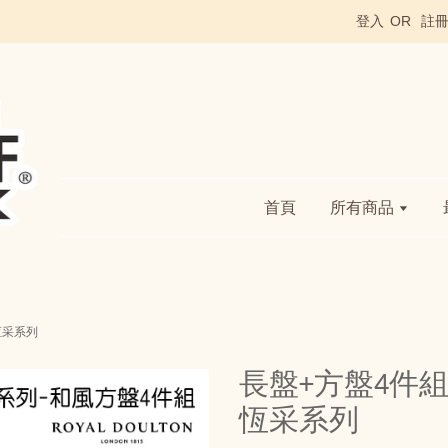
登入
OR
註
首頁
所有商品
5恆采系列
長盤+方盤4件組Roya
恆采系列