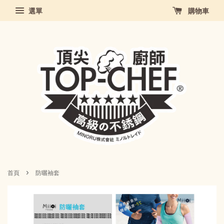
選單
購物車
›
首頁
防曬袖套