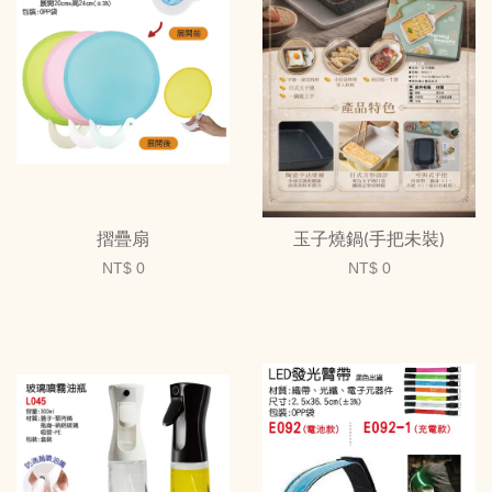
摺疊扇
玉子燒鍋(手把未裝)
NT$ 0
NT$ 0