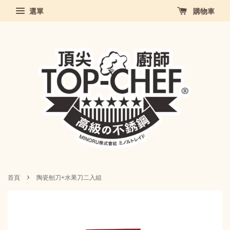
選單
購物車
›
首頁
陶瓷刨刀+水果刀二入組