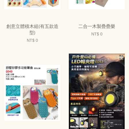
創意立體積木組(有五款造
二合一木製疊疊樂
型)
NT$ 0
NT$ 0