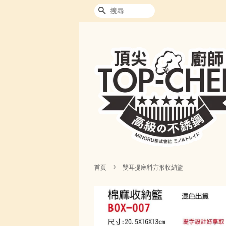
搜尋
›
首頁
雙耳提麻料方形收納籃