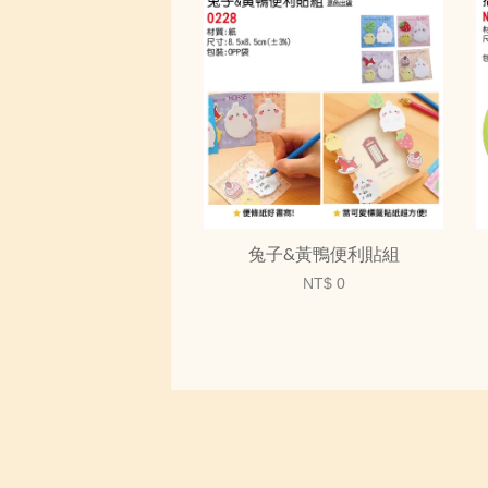
兔子&黃鴨便利貼組
NT$ 0