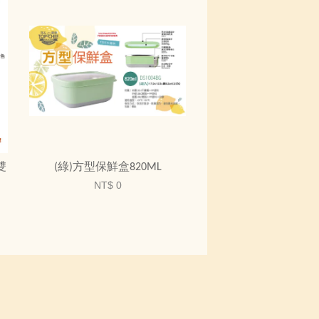
雙
(綠)方型保鮮盒820ML
NT$ 0