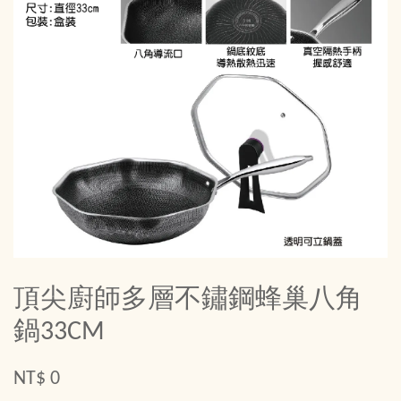
頂尖廚師多層不鏽鋼蜂巢八角
鍋33CM
NT$ 0