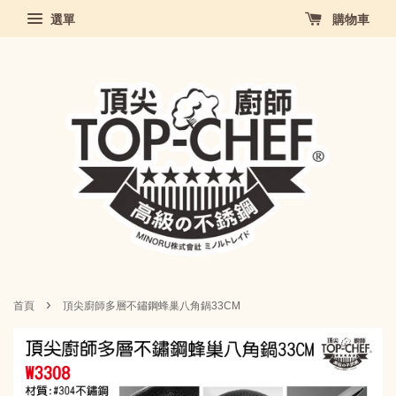
選單
購物車
›
首頁
頂尖廚師多層不鏽鋼蜂巢八角鍋33CM