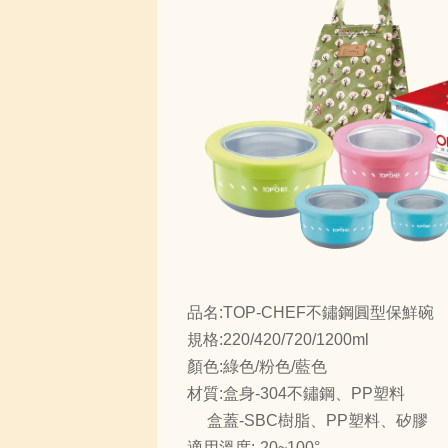
品名:TOP-CHEF不鏽鋼圓型保鮮碗
規格:220/420/720/1200ml
顏色:綠色/粉色/藍色
材質:盒身-304不鏽鋼、PP塑料
盒蓋-SBC樹脂、PP塑料、矽膠
適用溫度:-20~100°