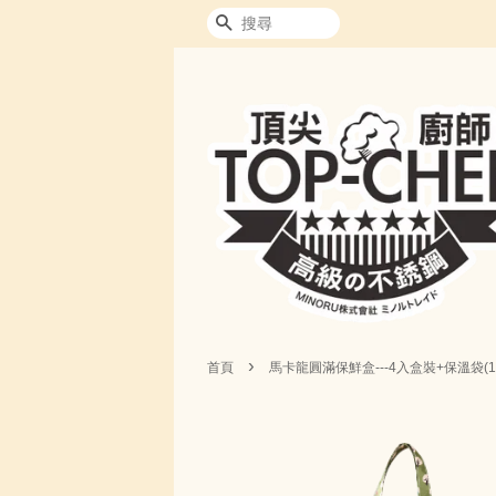
搜尋
›
首頁
馬卡龍圓滿保鮮盒---4入盒裝+保溫袋(1.2L