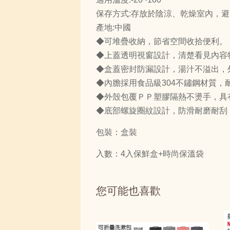
保存方式:存放於陰涼、乾燥室內，
產地:中國
◆可堆疊收納，節省空間收拾便利。
◆上蓋透明視窗設計，清楚看見內容
◆盒蓋密封防漏設計，湯汁不溢出，
◆內膽採用食品級304不鏽鋼材質
◆外殼包覆ＰＰ塑膠隔熱不燙手，具
◆底部螺旋圈紋設計，防滑耐磨耐刮
包裝：盒裝
入數：4入保鮮盒+時尚保溫袋
您可能也喜歡