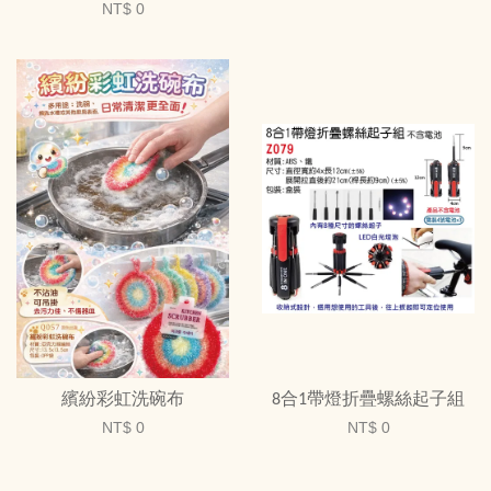
NT$ 0
繽紛彩虹洗碗布
8合1帶燈折疊螺絲起子組
NT$ 0
NT$ 0