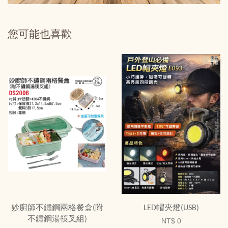
您可能也喜歡
妙廚師不鏽鋼兩格餐盒(附
LED帽夾燈(USB)
不鏽鋼湯筷叉組)
NT$ 0