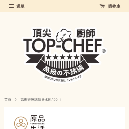
選單
購物車
›
首頁
高硼硅玻璃隨身水瓶450ml