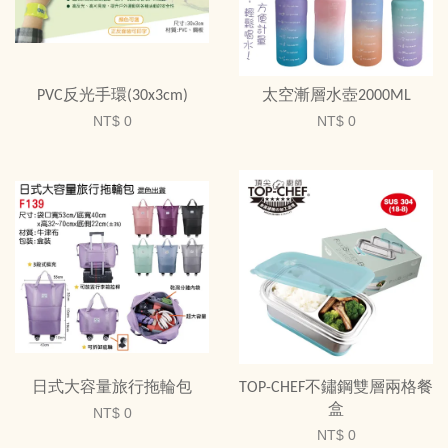
PVC反光手環(30x3cm)
太空漸層水壺2000ML
NT$ 0
NT$ 0
日式大容量旅行拖輪包
TOP-CHEF不鏽鋼雙層兩格餐
盒
NT$ 0
NT$ 0