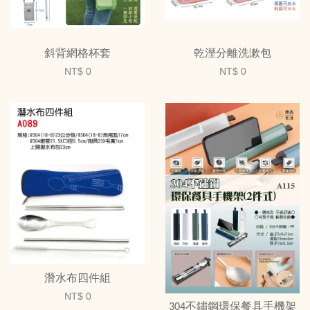
斜背網格杯套
乾溼分離洗漱包
NT$ 0
NT$ 0
潛水布四件組
NT$ 0
304不鏽鋼環保餐具手機架