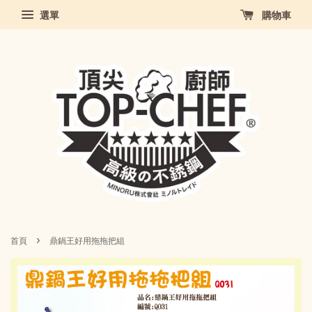
選單
購物車
›
首頁
鼎鍋王好用拖拖把組