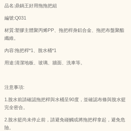
品名:鼎鍋王好用拖拖把組
編號:Q031
材質:塑膠主體聚丙烯PP、拖把桿身鋁合金、拖把布盤聚酯
纖維。
內容:拖把桿*1、脫水桶*1
用途:清潔地板、玻璃、牆面、洗車等。
注意事項:
1.脫水前請確認拖把桿與水桶呈90度，並確認布條與脫水籃
完全密合。
2.脫水籃尚未停止前，請避免碰觸或將拖把桿拿起，避免危
險。