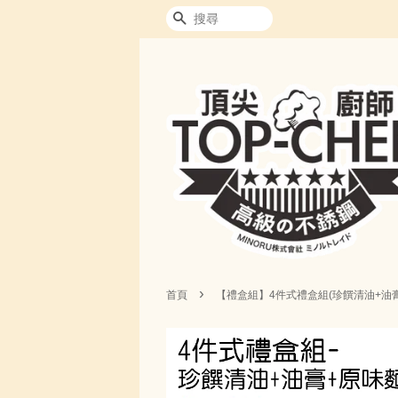
搜尋
›
首頁
【禮盒組】4件式禮盒組(珍饌清油+油膏