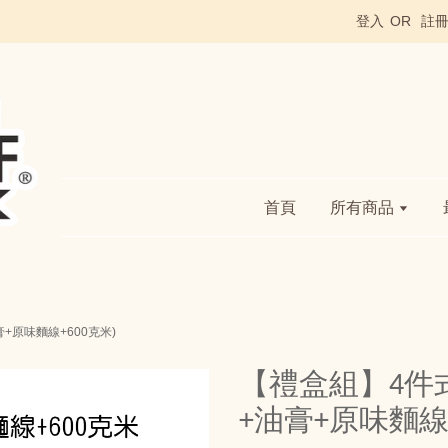
登入
OR
註
首頁
所有商品
+原味麵線+600克米)
【禮盒組】4件
+油膏+原味麵線+