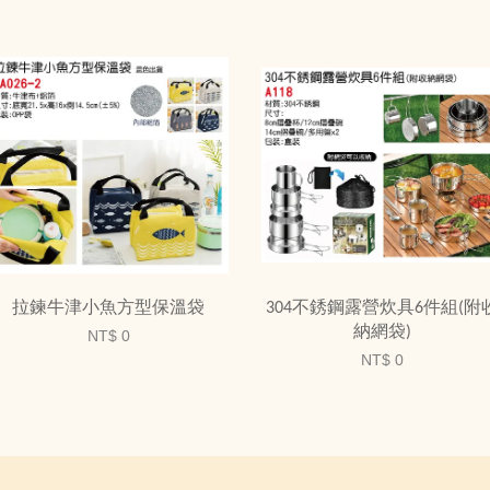
拉鍊牛津小魚方型保溫袋
304不銹鋼露營炊具6件組(附
納網袋)
NT$ 0
NT$ 0