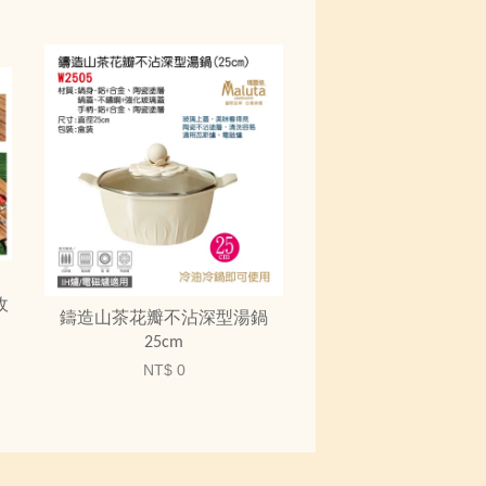
收
鑄造山茶花瓣不沾深型湯鍋
25cm
NT$ 0