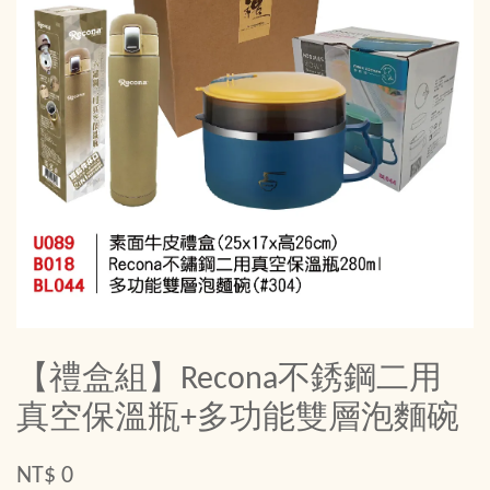
【禮盒組】Recona不銹鋼二用
真空保溫瓶+多功能雙層泡麵碗
NT$ 0