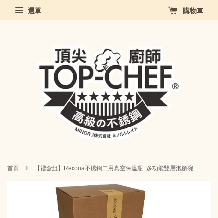
選單
購物車
›
首頁
【禮盒組】Recona不銹鋼二用真空保溫瓶+多功能雙層泡麵碗