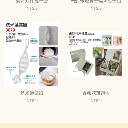
斜背式保溫杯套
8合1帶燈折疊螺絲起子組
NT$ 0
NT$ 0
洗米過濾器
香氛花束禮盒
NT$ 0
NT$ 0