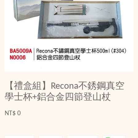
【禮盒組】Recona不銹鋼真空
學士杯+鋁合金四節登山杖
NT$ 0