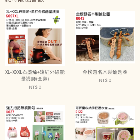
XL~XXXL石墨烯+遠紅外線能
金榜題名木製鑰匙圈
量護腰(盒裝)
NT$ 0
NT$ 0