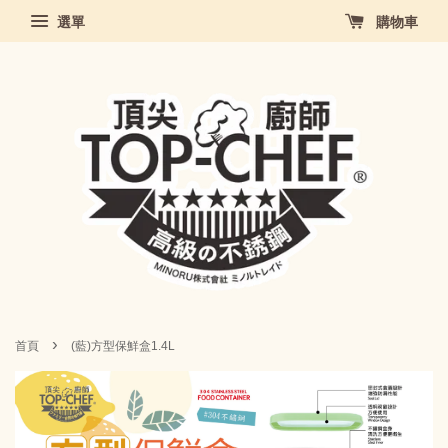
選單
購物車
›
首頁
(藍)方型保鮮盒1.4L