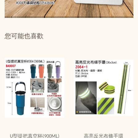
您可能也喜歡
U型提把真空杯(900ML)
高亮反光布條手環