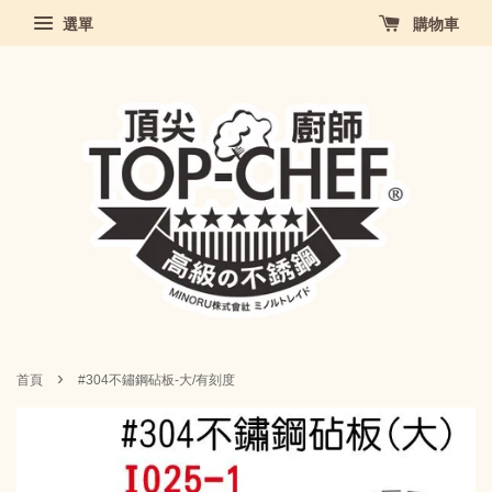
選單
購物車
›
首頁
#304不鏽鋼砧板-大/有刻度