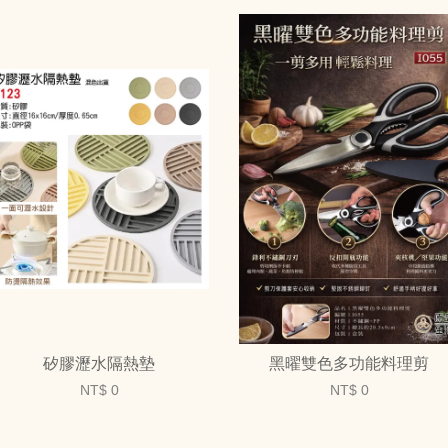
矽膠瀝水隔熱墊
黑曜雙色多功能料理剪
NT$ 0
NT$ 0