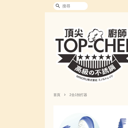
搜尋
›
首頁
2合1拍打器