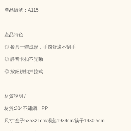
產品編號：A115
產品特色 :
◎ 餐具一體成形，手感舒適不刮手
◎ 靜音卡扣不晃動
◎ 按鈕鎖扣抽拉式
材質說明 /
材質:304不鏽鋼、PP
尺寸:盒子5×5×21cm/湯匙19×4cm/筷子19×0.5cm