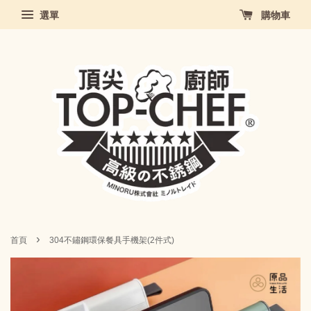
選單
購物車
›
首頁
304不鏽鋼環保餐具手機架(2件式)