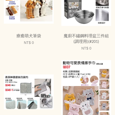
療癒萌犬筆袋
魔廚不鏽鋼料理盆三件組
(調理用)(#201)
NT$ 0
NT$ 0