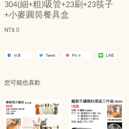
304(細+粗)吸管+23刷+23筷子
+小麥圓筒餐具盒
NT$ 0
分享
Tweet
Pin it
LINE
您可能也喜歡