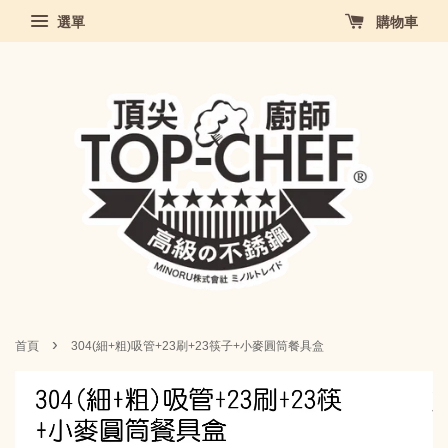
選單
購物車
›
首頁
304(細+粗)吸管+23刷+23筷子+小麥圓筒餐具盒