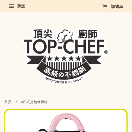
選單
購物車
›
首頁
4件式提包修容組