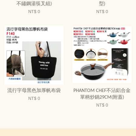
不鏽鋼湯筷叉組)
型)
NT$ 0
NT$ 0
流行字母黑色加厚帆布袋
PHANTOM CHEF不沾鋁合金
單柄炒鍋29CM(附蓋)
NT$ 0
NT$ 0