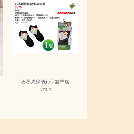
)
石墨烯綠能船型氣墊襪
NT$ 0