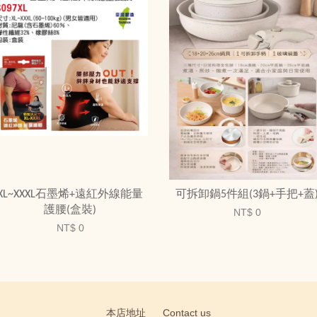
XL~XXXL石墨烯+遠紅外線能量
可拆卸鍋5件組(3鍋+手把+蓋
護腰(盒裝)
NT$ 0
NT$ 0
本店地址
Contact us