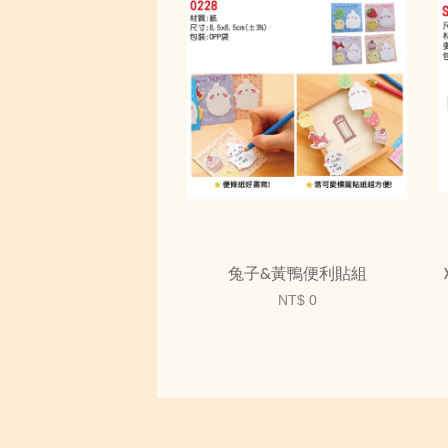
兔子&黃鴨便利貼組
NT$ 0