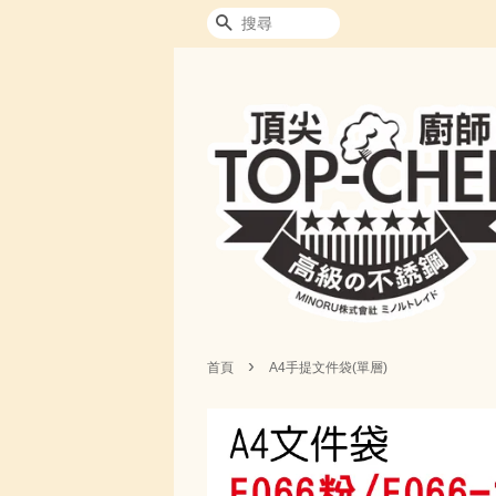
搜尋
›
首頁
A4手提文件袋(單層)