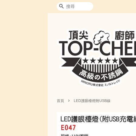
搜尋
›
首頁
LED護眼檯燈附USB線