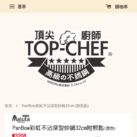
選單
購物車
›
首頁
PanBow彩虹不沾深型炒鍋32cm (附煎匙)