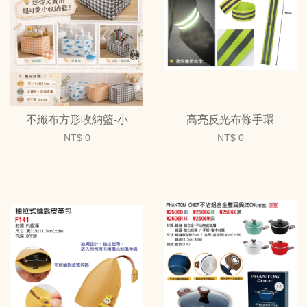
不織布方形收納籃-小
高亮反光布條手環
NT$ 0
NT$ 0