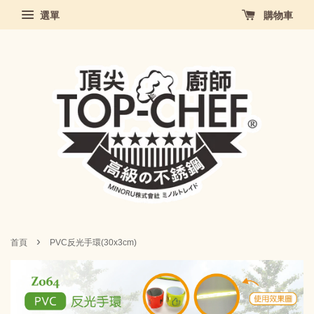
選單
購物車
›
首頁
PVC反光手環(30x3cm)