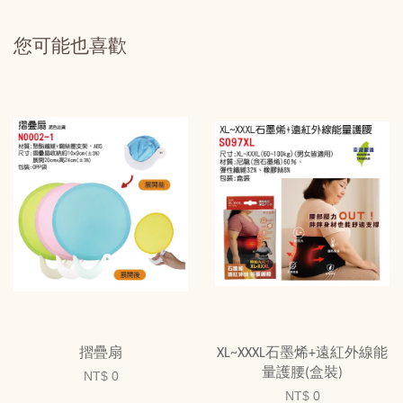
您可能也喜歡
摺疊扇
XL~XXXL石墨烯+遠紅外線能
量護腰(盒裝)
NT$ 0
NT$ 0