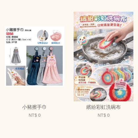
小豬擦手巾
繽紛彩虹洗碗布
NT$ 0
NT$ 0