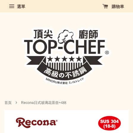
選單
購物車
›
首頁
Recona日式玻璃花茶壺+4杯