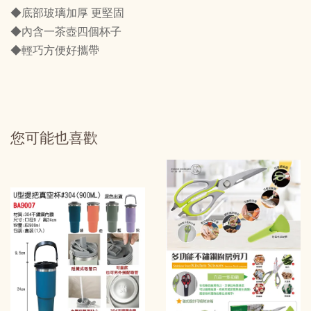
◆底部玻璃加厚 更堅固
◆內含一茶壺四個杯子
◆輕巧方便好攜帶
您可能也喜歡