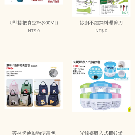
U型提把真空杯(900ML)
妙廚不鏽鋼料理剪刀
NT$ 0
NT$ 0
叢林卡通動物便當包
光觸媒吸入式捕蚊燈