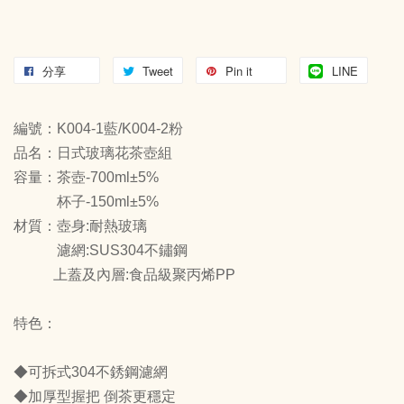
分享
Tweet
Pin it
LINE
編號：K004-1藍/K004-2粉
品名：日式玻璃花茶壺組
容量：茶壺-700ml±5%
杯子-150ml±5%
材質：壺身:耐熱玻璃
濾網:SUS304不鏽鋼
上蓋及內層:食品級聚丙烯PP
特色：
◆可拆式304不銹鋼濾網
◆加厚型握把 倒茶更穩定