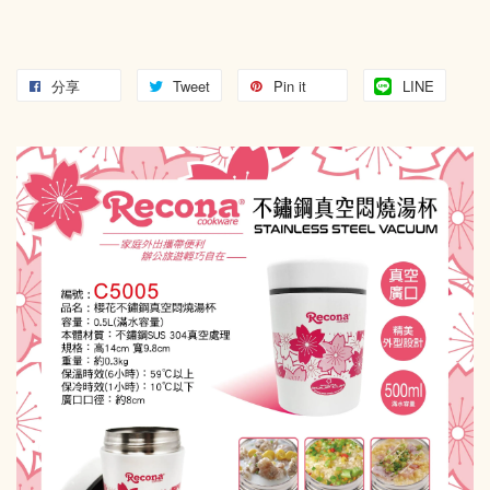
分享
Tweet
Pin it
LINE