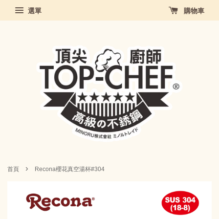
選單
購物車
›
首頁
Recona櫻花真空湯杯#304