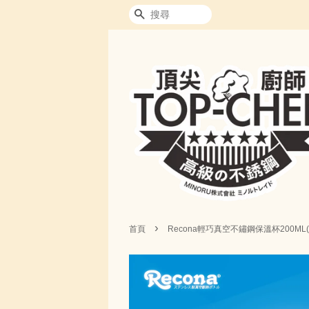
搜尋
›
首頁
Recona輕巧真空不鏽鋼保溫杯200ML(#