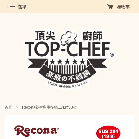
選單
購物車
›
首頁
Recona養生多用提鍋1.7L(#304)