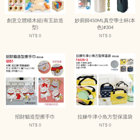
創意立體積木組(有五款造
妙廚師450ML真空學士杯(本
型)
色)#304
NT$ 0
NT$ 0
招財貓造型擦手巾
拉鍊牛津小魚方型保溫袋
NT$ 0
NT$ 0