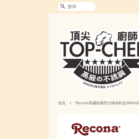
搜尋
›
首頁
Recona高硼硅圓型分隔保鮮盒(800ml)