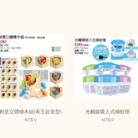
創意立體積木組(有五款造型)
光觸媒吸入式捕蚊燈
NT$ 0
NT$ 0