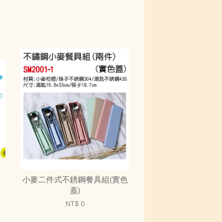
小麥二件式不銹鋼餐具組(實色
蓋)
NT$ 0