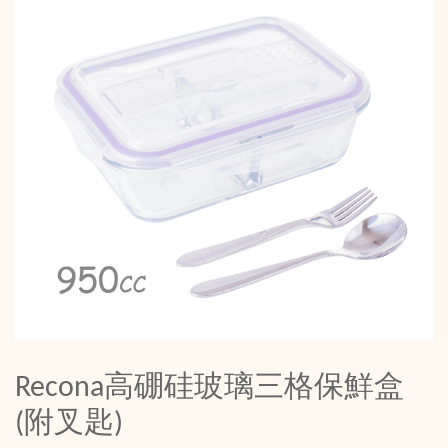
Recona高硼硅玻璃三格保鮮盒
(附叉匙)