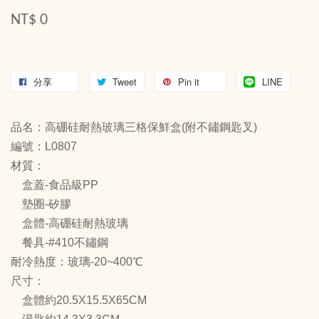
NT$ 0
分享
Tweet
Pin it
LINE
品名：高硼硅耐熱玻璃三格保鮮盒(附不鏽鋼匙叉)
編號：L0807
材質：
盒蓋-食品級PP
墊圈-矽膠
盒體-高硼硅耐熱玻璃
餐具-#410不鏽鋼
耐冷熱度：玻璃-20~400℃
尺寸：
盒體約20.5X15.5X65CM