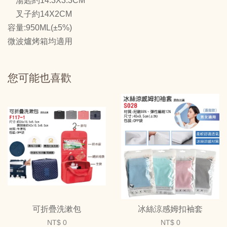
湯匙約14.3X3.3CM
叉子約14X2CM
容量:950ML(±5%)
微波爐烤箱均適用
您可能也喜歡
可折疊洗漱包
冰絲涼感姆扣袖套
NT$ 0
NT$ 0