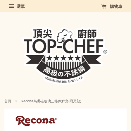
選單
購物車
›
首頁
Recona高硼硅玻璃三格保鮮盒(附叉匙)