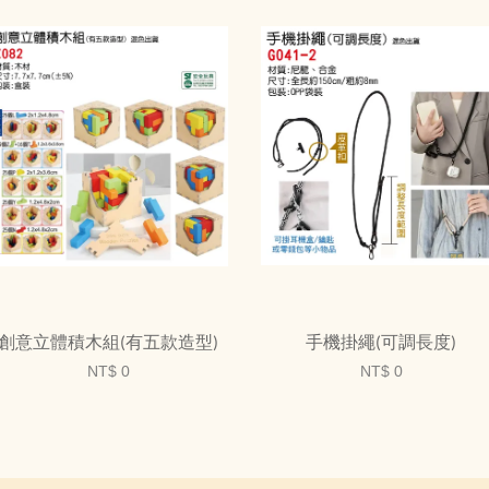
創意立體積木組(有五款造型)
手機掛繩(可調長度)
NT$ 0
NT$ 0