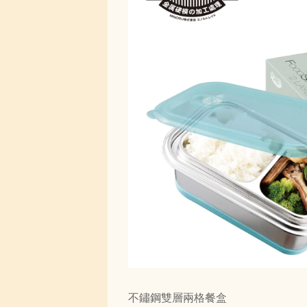
不鏽鋼雙層兩格餐盒