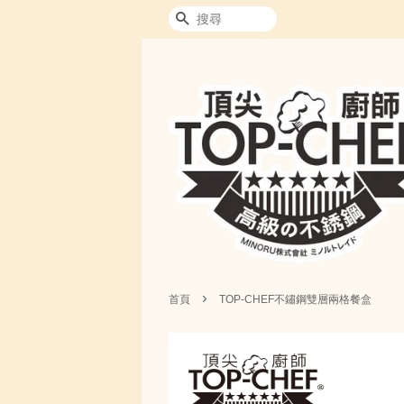
搜尋
›
首頁
TOP-CHEF不鏽鋼雙層兩格餐盒