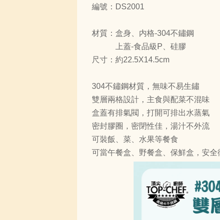
編號：DS2001
材質：盒身、内格-304不鏽鋼
上蓋-食品級P、硅膠
尺寸：約22.5X14.5cm
304不鏽鋼材質，無味不易生鏽
雙層兩格設計，主食與配菜不混味
盒蓋有排氣閥，打開可排出水蒸氣
密封膠圈，密閉性佳，湯汁不外流
可裝飯、菜、水果等餐食
可當午餐盒、野餐盒、保鮮盒，安全