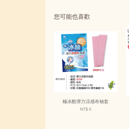
您可能也喜歡
極冰酷彈力涼感布袖套
NT$ 0