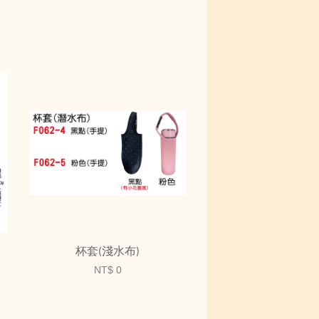
杯套(淺水布)
NT$ 0