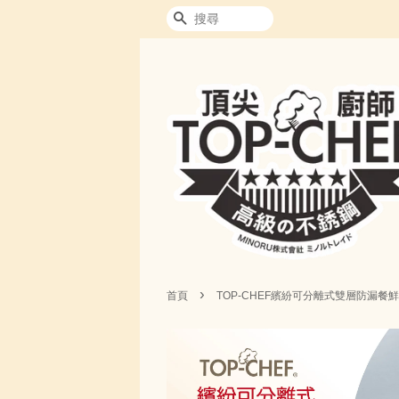
搜尋
›
首頁
TOP-CHEF繽紛可分離式雙層防漏餐鮮盒