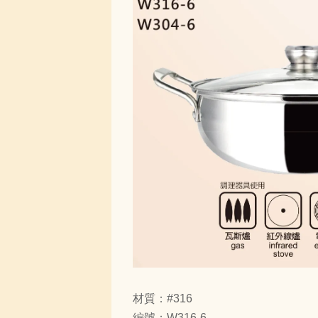
材質：#316
編號：W316-6