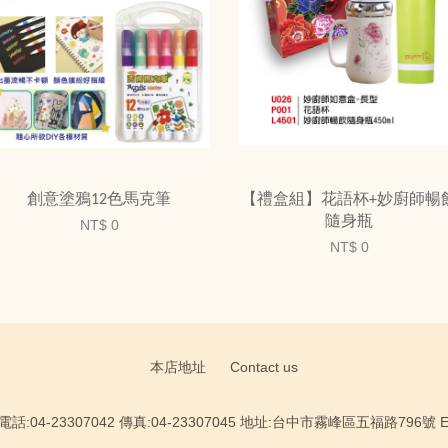
創意塗鴉12色馬克筆
【禮盒組】花語杯+妙廚師暢
隨身瓶
NT$ 0
NT$ 0
本店地址
Contact us
:04-23307042 傳真:04-23307045 地址:台中市霧峰區五福路796號 Email