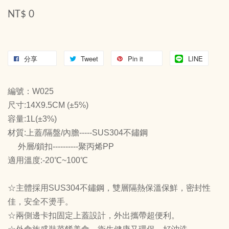
NT$ 0
分享
Tweet
Pin it
LINE
編號：W025
尺寸:14X9.5CM (±5%)
容量:1L(±3%)
材質:上蓋/隔盤/內膽-----SUS304不鏽鋼
外層/鎖扣----------聚丙烯PP
適用溫度:-20℃~100℃
☆主體採用SUS304不鏽鋼，雙層隔熱保溫保鮮，密封性
佳，安全不燙手。
☆兩側邊卡扣固定上蓋設計，外出攜帶超便利。