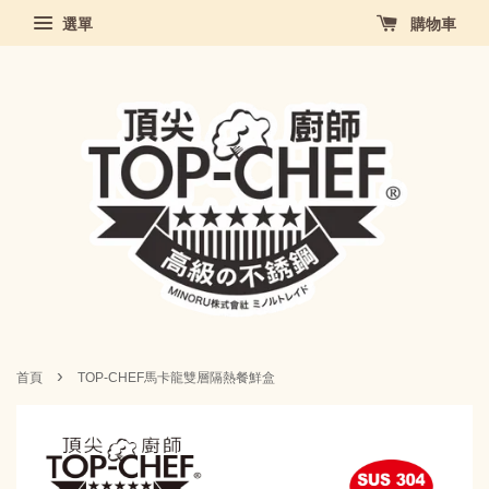
選單
購物車
›
首頁
TOP-CHEF馬卡龍雙層隔熱餐鮮盒