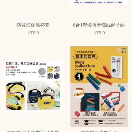
斜背式保溫杯套
8合1帶燈折疊螺絲起子組
NT$ 0
NT$ 0