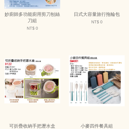
妙廚師多功能廚用剪刀刨絲
日式大容量旅行拖輪包
刀組
NT$ 0
NT$ 0
可折疊收納手把瀝水盒
小麥四件餐具組