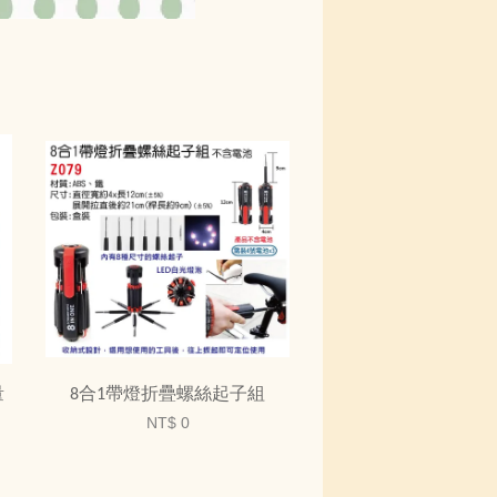
量
8合1帶燈折疊螺絲起子組
NT$ 0