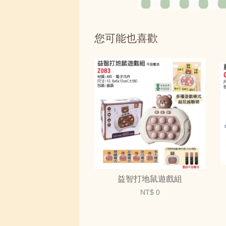
您可能也喜歡
益智打地鼠遊戲組
NT$ 0