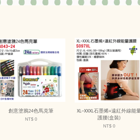
創意塗鴉24色馬克筆
XL~XXXL石墨烯+遠紅外線能
護腰(盒裝)
NT$ 0
NT$ 0