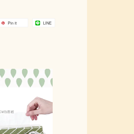
Pin it
LINE